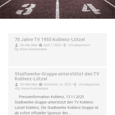
70 Jahre TV 1955 Koblenz-Lützel
•
•
•
Sin Mei Mak
April 7, 2026
Uncategorized
Keine Kommentare
Stadtwerke-Gruppe unterstützt den TV
Koblenz-Lützel
•
•
Sin Mei Mak
November 14, 2025
Uncategorized
•
Keine Kommentare
Presseinformation Koblenz, 13.11.2025
Stadtwerke-Gruppe unterstützt den TV Koblenz-
Lützel Koblenz. Die Stadtwerke Koblenz Gruppe ist
ab sofort offizieller Sponsor des …